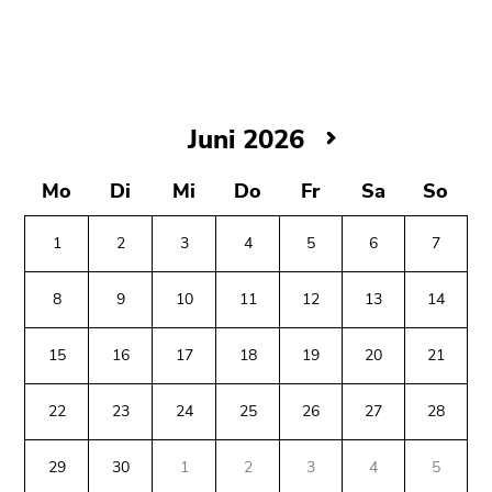
bestätigen
Sie diesen
Link.
Beginn
Zum
des
Inhalt
Juni
Juni 2026
Seitenbereichs:
(Zugriffstaste
2026
Seitenbereiche:
1)
Mo
Di
Mi
Do
Fr
Sa
So
Zur
Positionsanzeige
1
2
3
4
5
6
7
(Zugriffstaste
2)
8
9
10
11
12
13
14
Zur
Hauptnavigation
15
16
17
18
19
20
21
(Zugriffstaste
3)
22
23
24
25
26
27
28
Zu
Beginn
Ende
Ende
den
des
dieses
dieses
29
30
1
2
3
4
5
Zusatzinformationen