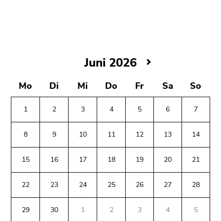
bestätigen
Sie diesen
Link.
Beginn
Zum
des
Inhalt
Juni
Juni 2026
Seitenbereichs:
(Zugriffstaste
2026
Seitenbereiche:
1)
Mo
Di
Mi
Do
Fr
Sa
So
Zur
Positionsanzeige
1
2
3
4
5
6
7
(Zugriffstaste
2)
8
9
10
11
12
13
14
Zur
Hauptnavigation
15
16
17
18
19
20
21
(Zugriffstaste
3)
22
23
24
25
26
27
28
Zu
Beginn
Ende
Ende
den
des
dieses
dieses
29
30
1
2
3
4
5
Zusatzinformationen