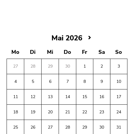
bestätigen
Sie diesen
Link.
Beginn
Zum
des
Inhalt
Mai
Mai 2026
Seitenbereichs:
(Zugriffstaste
2026
Seitenbereiche:
1)
Mo
Di
Mi
Do
Fr
Sa
So
Zur
Positionsanzeige
27
28
29
30
1
2
3
(Zugriffstaste
2)
4
5
6
7
8
9
10
Zur
Hauptnavigation
11
12
13
14
15
16
17
(Zugriffstaste
3)
18
19
20
21
22
23
24
Zu
Beginn
Ende
Ende
den
des
dieses
dieses
25
26
27
28
29
30
31
Zusatzinformationen