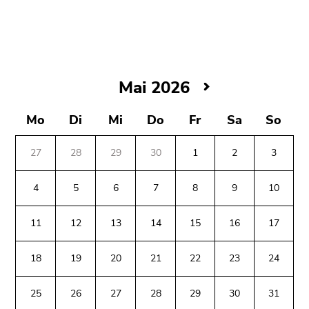
bestätigen
Sie diesen
Link.
Beginn
Zum
des
Inhalt
Mai
Mai 2026
Seitenbereichs:
(Zugriffstaste
2026
Seitenbereiche:
1)
Mo
Di
Mi
Do
Fr
Sa
So
Zur
Positionsanzeige
27
28
29
30
1
2
3
(Zugriffstaste
2)
4
5
6
7
8
9
10
Zur
Hauptnavigation
11
12
13
14
15
16
17
(Zugriffstaste
3)
18
19
20
21
22
23
24
Zu
Beginn
Ende
Ende
den
des
dieses
dieses
25
26
27
28
29
30
31
Zusatzinformationen