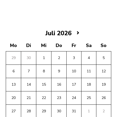
bestätigen
Sie diesen
Link.
Beginn
Zum
des
Inhalt
Juli
Juli 2026
Seitenbereichs:
(Zugriffstaste
2026
Seitenbereiche:
1)
Mo
Di
Mi
Do
Fr
Sa
So
Zur
Positionsanzeige
29
30
1
2
3
4
5
(Zugriffstaste
2)
6
7
8
9
10
11
12
Zur
Hauptnavigation
13
14
15
16
17
18
19
(Zugriffstaste
3)
20
21
22
23
24
25
26
Zu
Beginn
Ende
Ende
den
des
dieses
dieses
27
28
29
30
31
1
2
Zusatzinformationen