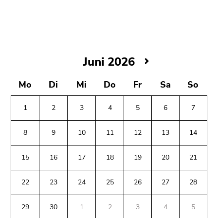
bestätigen
Sie diesen
Link.
Beginn
Zum
des
Inhalt
Juni
Juni 2026
Seitenbereichs:
(Zugriffstaste
2026
Seitenbereiche:
1)
Mo
Di
Mi
Do
Fr
Sa
So
Zur
Positionsanzeige
1
2
3
4
5
6
7
(Zugriffstaste
2)
8
9
10
11
12
13
14
Zur
Hauptnavigation
15
16
17
18
19
20
21
(Zugriffstaste
3)
22
23
24
25
26
27
28
Zu
Beginn
Ende
Ende
den
des
dieses
dieses
29
30
1
2
3
4
5
Zusatzinformationen