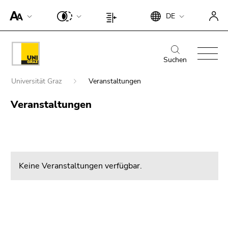
Um die
Beginn
Ende
DE
Seite
Beginn
Ende
des
dieses
besser für
des
dieses
Seitenbereichs:
Seitenbereichs.
Screen-
Seitenbereichs:
Seitenbereichs.
Beginn
Ende
Suche:
Zur
Reader
Seiteneinstellungen:
Zur
des
dieses
Suchen
Übersicht
darstellen
Übersicht
Seitenbereichs:
Seitenbereichs.
der
Beginn
zu
der
Universität Graz
Veranstaltungen
Hauptnavigation:
Zur
Seitenbereiche
des
können,
Seitenbereiche
Ende
Übersicht
Seitenbereichs:
Veranstaltungen
betätigen
Suche nach Details rund um die Uni
dieses
der
Sie
Sie
Graz
Seitenbereichs.
Seitenbereiche
befinden
diesen
Zur
sich
Link.
Übersicht
hier:
der
Um die
Keine Veranstaltungen verfügbar.
Seitenbereiche
verbesserte
Darstellung
für Screen-
Reader zu
deaktivieren,