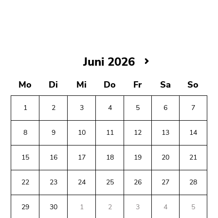
bestätigen
Sie diesen
Link.
Beginn
Zum
des
Inhalt
Juni
Juni 2026
Seitenbereichs:
(Zugriffstaste
2026
Seitenbereiche:
1)
Mo
Di
Mi
Do
Fr
Sa
So
Zur
Positionsanzeige
1
2
3
4
5
6
7
(Zugriffstaste
2)
8
9
10
11
12
13
14
Zur
Hauptnavigation
15
16
17
18
19
20
21
(Zugriffstaste
3)
22
23
24
25
26
27
28
Zu
Beginn
Ende
Ende
den
des
dieses
dieses
29
30
1
2
3
4
5
Zusatzinformationen