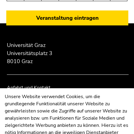
Seitenbereichs:
Seitenbereichs.
Seitenbereichs.
(Zugriffstaste
Zusatzinformationen:
Zur
Zur
5)
Übersicht
Übersicht
Zu
Veranstaltung eintragen
der
der
den
Seitenbereiche
Seitenbereiche
Seiteneinstellungen
(Benutzer/Sprache)
Universität Graz
(Zugriffstaste
8)
Universitätsplatz 3
Zur
8010 Graz
Suche
(Zugriffstaste
9)
Anfahrt und Kontakt
Ende
Kommunikation und Öffentlichkeitsarbeit
Unsere Website verwendet Cookies, um die
dieses
grundlegende Funktionalität unserer Website zu
Moodle
Seitenbereichs.
gewährleisten sowie die Zugriffe auf unserer Website zu
UNIGRAZonline
Zur
analysieren bzw. um Funktionen für Soziale Medien und
Impressum
Übersicht
zielgerichtete Werbung anbieten zu können. Hierzu ist es
Datenschutzerklärung
der
nötig Informationen an die jeweiligen Dienstanbieter