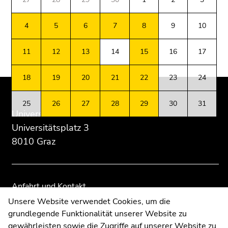
2026
Dienstag,
4
5
6
7
8
9
10
5.
Beginn
Ende
Ende
Mai
11
12
13
14
15
16
17
des
dieses
dieses
2026
Seitenbereichs:
Seitenbereichs.
Seitenbereichs.
Mittwoch,
18
19
20
21
22
23
24
Zusatzinformationen:
Zur
Zur
6.
Übersicht
Übersicht
Mai
der
der
25
26
27
28
29
30
31
2026
Universität Graz
Seitenbereiche
Seitenbereiche
Donnerstag,
Universitätsplatz 3
Beginn
Ende
7.
8010 Graz
des
dieses
Mai
Seitenbereichs:
Seitenbereichs.
2026
Unternavigation:
Zur
Freitag,
Übersicht
8.
Anfahrt und Kontakt
der
Mai
Kommunikation und Öffentlichkeitsarbeit
Unsere Website verwendet Cookies, um die
Seitenbereiche
2026
grundlegende Funktionalität unserer Website zu
Moodle
Montag,
gewährleisten sowie die Zugriffe auf unserer Website zu
UNIGRAZonline