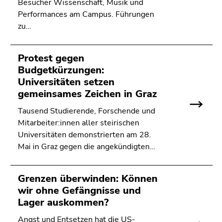
bestätigen
Besucher Wissenschaft, Musik und
Sie diesen
Performances am Campus. Führungen
Link.
zu…
Beginn
Zum
Protest gegen
des
Inhalt
Budgetkürzungen:
Seitenbereichs:
(Zugriffstaste
Universitäten setzen
Seitenbereiche:
1)
gemeinsames Zeichen in Graz
Zur
Positionsanzeige
Tausend Studierende, Forschende und
(Zugriffstaste
Mitarbeiter:innen aller steirischen
2)
Universitäten demonstrierten am 28.
Zur
Mai in Graz gegen die angekündigten…
Hauptnavigation
(Zugriffstaste
Grenzen überwinden: Können
3)
wir ohne Gefängnisse und
Zur
Lager auskommen?
Unternavigation
(Zugriffstaste
Angst und Entsetzen hat die US-