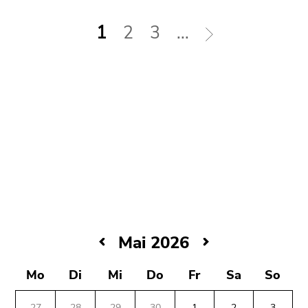
1
2
3
...
Mai
Mai 2026
2026
Montag,
Mo
Di
Mi
Do
Fr
Sa
So
4.
Mai
27
28
29
30
1
2
3