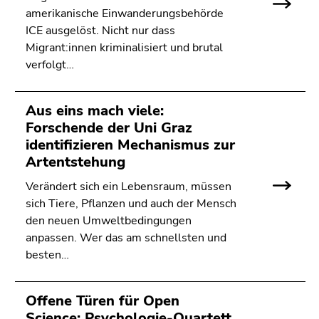
4)
amerikanische Einwanderungsbehörde
Zu
ICE ausgelöst. Nicht nur dass
den
Migrant:innen kriminalisiert und brutal
Zusatzinformationen
verfolgt…
(Zugriffstaste
5)
Zu
Aus eins mach viele:
den
Forschende der Uni Graz
Seiteneinstellungen
identifizieren Mechanismus zur
(Benutzer/Sprache)
Artentstehung
(Zugriffstaste
Verändert sich ein Lebensraum, müssen
8)
sich Tiere, Pflanzen und auch der Mensch
Zur
den neuen Umweltbedingungen
Suche
anpassen. Wer das am schnellsten und
(Zugriffstaste
besten…
9)
Ende
Offene Türen für Open
dieses
Science: Psychologie-Quartett