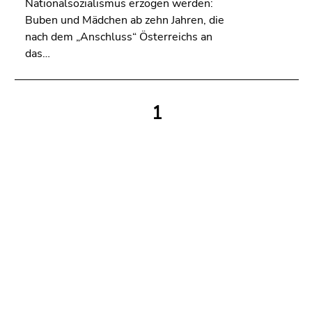
bestätigen
Nationalsozialismus erzogen werden:
Sie diesen
Buben und Mädchen ab zehn Jahren, die
Link.
nach dem „Anschluss“ Österreichs an
das…
Beginn
Zum
des
Inhalt
Seitenbereichs:
(Zugriffstaste
1
Seitenbereiche:
1)
Zur
Positionsanzeige
(Zugriffstaste
2)
Zur
Hauptnavigation
(Zugriffstaste
3)
Zur
Unternavigation
(Zugriffstaste