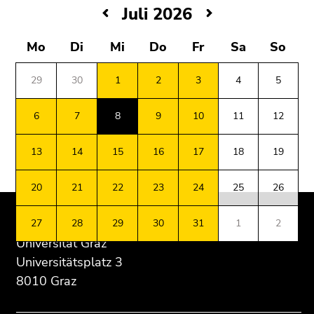
4)
Juli
Juli 2026
Zu
2026
den
Mittwoch,
Mo
Di
Mi
Do
Fr
Sa
So
Zusatzinformationen
1.
(Zugriffstaste
Juli
29
30
1
2
3
4
5
5)
2026
Zu
Donnerstag,
6
7
8
9
10
11
12
den
2.
Beginn
Ende
Ende
Seiteneinstellungen
Juli
13
14
15
16
17
18
19
des
dieses
dieses
(Benutzer/Sprache)
2026
Seitenbereichs:
Seitenbereichs.
Seitenbereichs.
(Zugriffstaste
Freitag,
20
21
22
23
24
25
26
Zusatzinformationen:
Zur
Zur
8)
3.
Übersicht
Übersicht
Zur
Juli
der
der
Suche
27
28
29
30
31
1
2
2026
Seitenbereiche
Seitenbereiche
(Zugriffstaste
Universität Graz
Montag,
9)
Beginn
Ende
Universitätsplatz 3
6.
des
dieses
Juli
8010 Graz
Ende
Seitenbereichs:
Seitenbereichs.
2026
dieses
Unternavigation:
Zur
Dienstag,