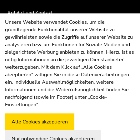
Seitenbereichs.
Übersicht
7.
Zur
Anfahrt und Kontakt
der
Juli
Übersicht
Seitenbereiche
Kommunikation und Öffentlichkeitsarbeit
Unsere Website verwendet Cookies, um die
2026
der
grundlegende Funktionalität unserer Website zu
Mittwoch,
Moodle
Seitenbereiche
gewährleisten sowie die Zugriffe auf unserer Website zu
8.
UNIGRAZonline
analysieren bzw. um Funktionen für Soziale Medien und
Juli
Impressum
zielgerichtete Werbung anbieten zu können. Hierzu ist es
2026
Datenschutzerklärung
nötig Informationen an die jeweiligen Dienstanbieter
Donnerstag,
Cookie-Einstellungen
weiterzugeben. Mit dem Klick auf „Alle Cookies
9.
Barrierefreiheitserklärung
akzeptieren“ willigen Sie in diese Datenverarbeitungen
Juli
ein. Individuelle Auswahlmöglichkeiten, weitere
2026
Informationen und die Widerrufsmöglichkeit finden Sie
Freitag,
nachfolgend (sowie im Footer) unter „Cookie-
10.
Wetterstation
Uni Graz
Einstellungen“.
Juli
2026
Montag,
Alle Cookies akzeptieren
13.
Juli
Nur notwendige Cookies akzeptieren