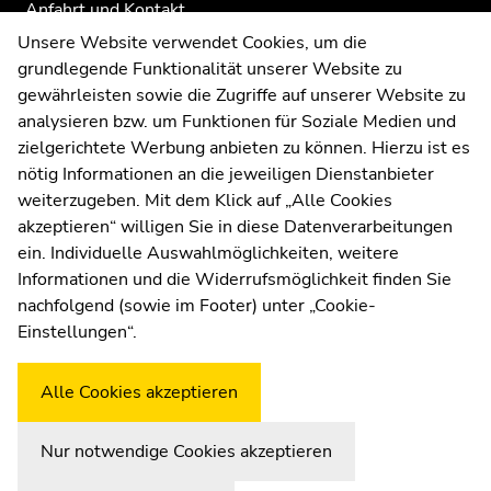
Seitenbereichs.
Anfahrt und Kontakt
der
Mai
Zur
Kommunikation und Öffentlichkeitsarbeit
Unsere Website verwendet Cookies, um die
Seitenbereiche
2026
Übersicht
grundlegende Funktionalität unserer Website zu
Moodle
Montag,
der
gewährleisten sowie die Zugriffe auf unserer Website zu
UNIGRAZonline
11.
Seitenbereiche
analysieren bzw. um Funktionen für Soziale Medien und
Impressum
Mai
zielgerichtete Werbung anbieten zu können. Hierzu ist es
2026
Datenschutzerklärung
nötig Informationen an die jeweiligen Dienstanbieter
Dienstag,
Cookie-Einstellungen
weiterzugeben. Mit dem Klick auf „Alle Cookies
12.
Barrierefreiheitserklärung
akzeptieren“ willigen Sie in diese Datenverarbeitungen
Mai
ein. Individuelle Auswahlmöglichkeiten, weitere
2026
Informationen und die Widerrufsmöglichkeit finden Sie
Mittwoch,
nachfolgend (sowie im Footer) unter „Cookie-
13.
Wetterstation
Uni Graz
Einstellungen“.
Mai
2026
Alle Cookies akzeptieren
Freitag,
15.
Mai
Nur notwendige Cookies akzeptieren
2026
Zur Übersicht der Seitenbereiche
Beginn des Seitenbereichs:
Ende dieses Seitenbereichs.