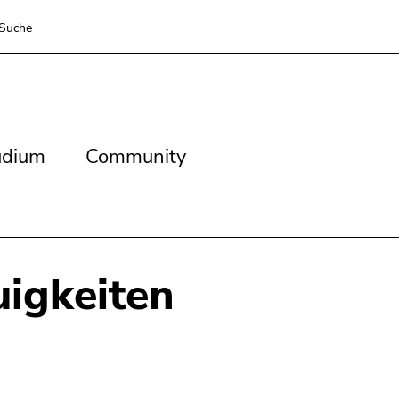
Suche
dium
Community
udium
Community
igkeiten